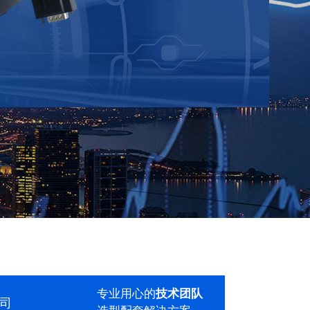
专业用心的
技术团队
司